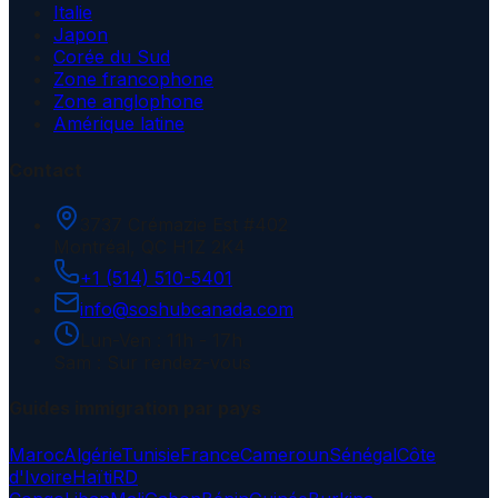
Italie
Japon
Corée du Sud
Zone francophone
Zone anglophone
Amérique latine
Contact
3737 Crémazie Est #402
Montréal, QC H1Z 2K4
+1 (514) 510-5401
info@soshubcanada.com
Lun-Ven : 11h - 17h
Sam : Sur rendez-vous
Guides immigration par pays
Maroc
Algérie
Tunisie
France
Cameroun
Sénégal
Côte
d'Ivoire
Haïti
RD