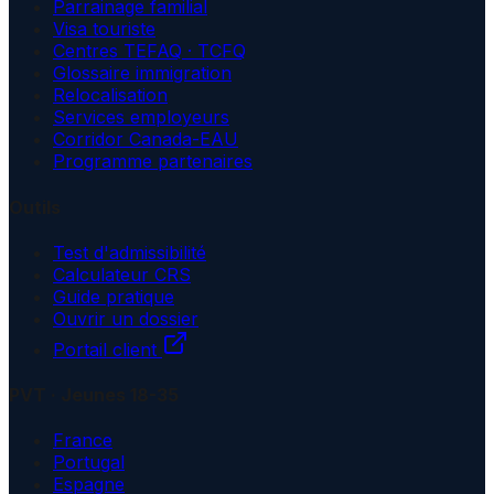
Parrainage familial
Visa touriste
Centres TEFAQ · TCFQ
Glossaire immigration
Relocalisation
Services employeurs
Corridor Canada-EAU
Programme partenaires
Outils
Test d'admissibilité
Calculateur CRS
Guide pratique
Ouvrir un dossier
Portail client
PVT · Jeunes 18-35
France
Portugal
Espagne