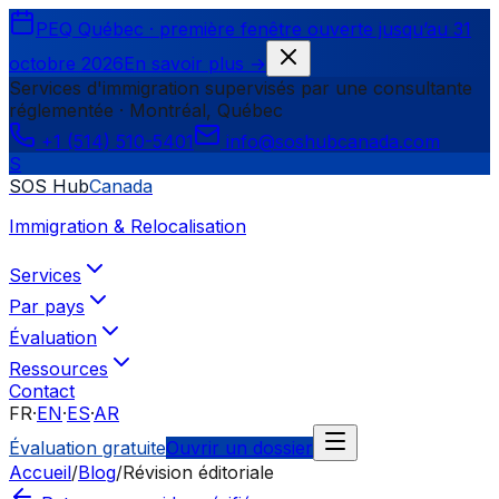
PEQ Québec · première fenêtre ouverte jusqu’au 31
octobre 2026
En savoir plus
→
Services d'immigration supervisés par une consultante
réglementée · Montréal, Québec
+1 (514) 510-5401
info@soshubcanada.com
S
SOS Hub
Canada
Immigration & Relocalisation
Services
Par pays
Évaluation
Ressources
Contact
FR
·
EN
·
ES
·
AR
Évaluation gratuite
Ouvrir un dossier
Accueil
/
Blog
/
Révision éditoriale