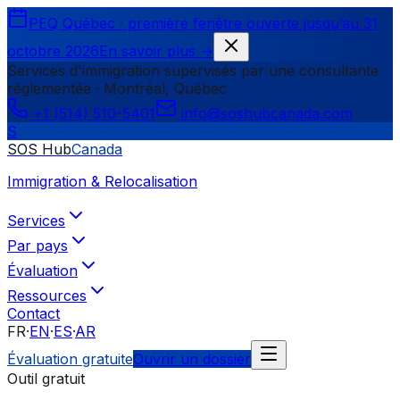
PEQ Québec · première fenêtre ouverte jusqu’au 31
octobre 2026
En savoir plus
→
Services d'immigration supervisés par une consultante
réglementée · Montréal, Québec
+1 (514) 510-5401
info@soshubcanada.com
S
SOS Hub
Canada
Immigration & Relocalisation
Services
Par pays
Évaluation
Ressources
Contact
FR
·
EN
·
ES
·
AR
Évaluation gratuite
Ouvrir un dossier
Outil gratuit