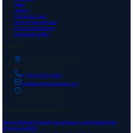
Italie
Japon
Corée du Sud
Zone francophone
Zone anglophone
Amérique latine
Contact
3737 Crémazie Est #402
Montréal, QC H1Z 2K4
+1 (514) 510-5401
info@soshubcanada.com
Lun-Ven : 11h - 17h
Sam : Sur rendez-vous
Guides immigration par pays
Maroc
Algérie
Tunisie
France
Cameroun
Sénégal
Côte
d'Ivoire
Haïti
RD